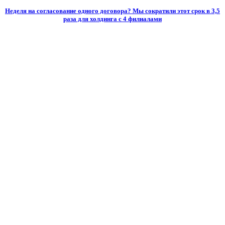
Неделя на согласование одного договора? Мы сократили этот срок в 3,5
раза для холдинга с 4 филиалами