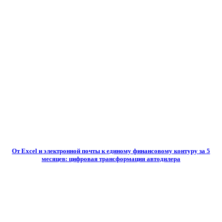
От Excel и электронной почты к единому финансовому контуру за 5
месяцев: цифровая трансформация автодилера